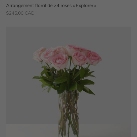
Arrangement floral de 24 roses « Explorer »
Prix de vente
$245.00 CAD