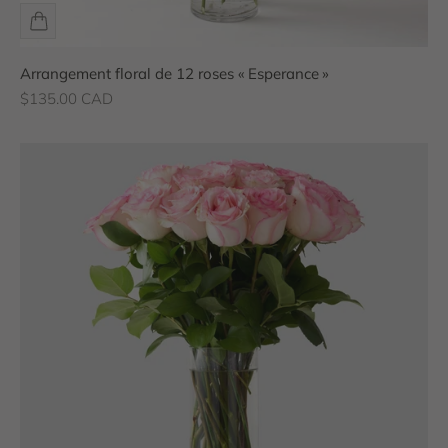
Arrangement floral de 12 roses « Esperance »
Prix de vente
$135.00 CAD