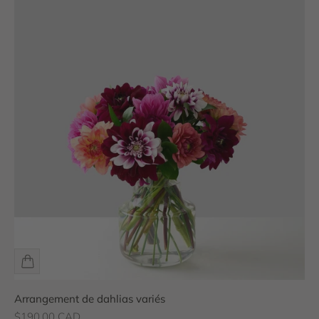
Arrangement de dahlias variés
Prix de vente
$190.00 CAD