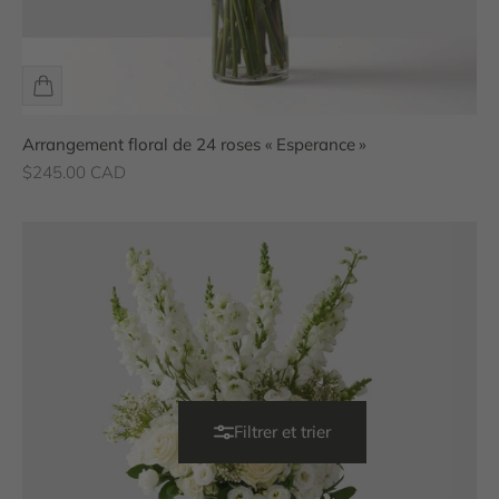
Arrangement floral de 24 roses « Esperance »
Prix de vente
$245.00 CAD
Filtrer et trier