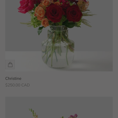
Christine
Prix de vente
$250.00 CAD