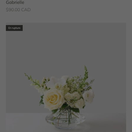
Gabrielle
Prix de vente
$90.00 CAD
En rupture