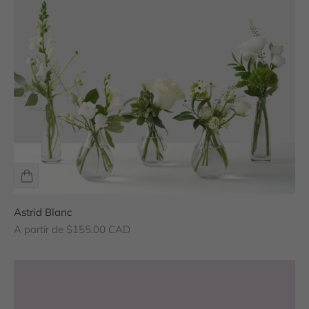
Astrid Blanc
Prix de vente
A partir de $155.00 CAD