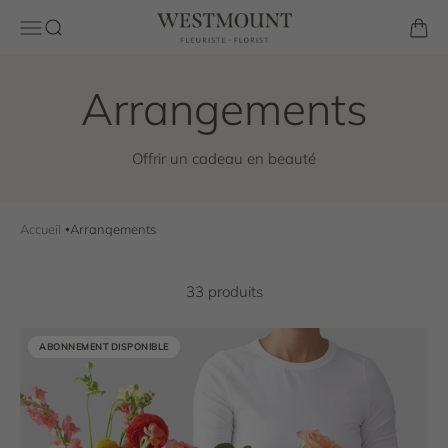
Passer au contenu
Westmount Florist
Ouvrir la navigation
Ouvrir la recherche
Voir l
Offrir un cadeau en beauté
Accueil
Arrangements
33 produits
ABONNEMENT DISPONIBLE
ABONNEMENT DISPONIBLE