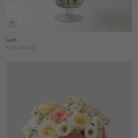
Leah
Prix de vente
$175.00 CAD