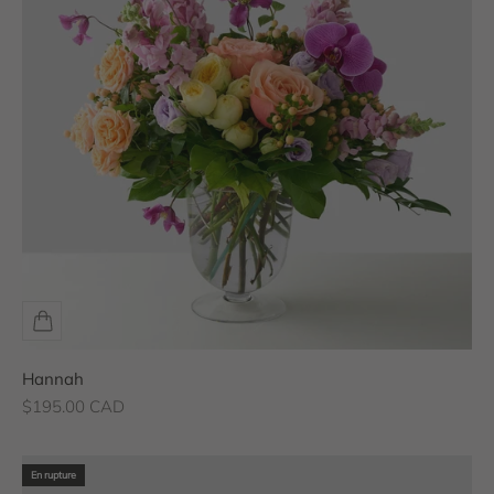
Hannah
Prix de vente
$195.00 CAD
En rupture