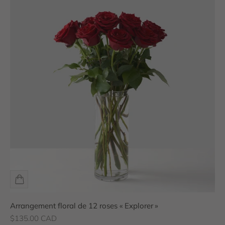
Arrangement floral de 12 roses « Explorer »
Prix de vente
$135.00 CAD