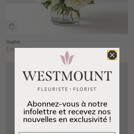
Sophie
Prix de vente
$205.00 CAD
Abonnez-vous à notre
infolettre et recevez nos
nouvelles en exclusivité !