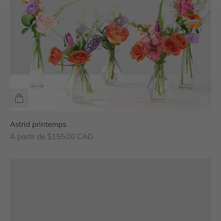
Astrid printemps
Prix de vente
A partir de $155.00 CAD