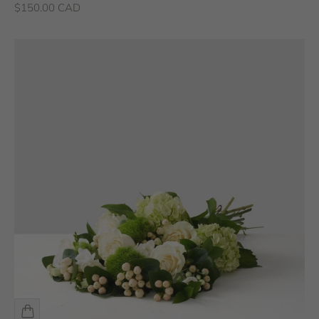
Prix de vente
$150.00 CAD