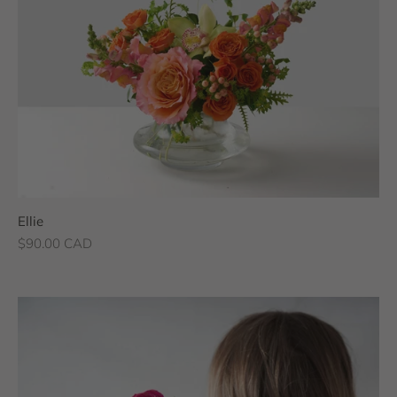
Ellie
Prix de vente
$90.00 CAD