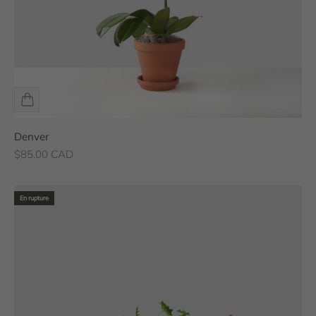
Denver
Prix de vente
$85.00 CAD
En rupture