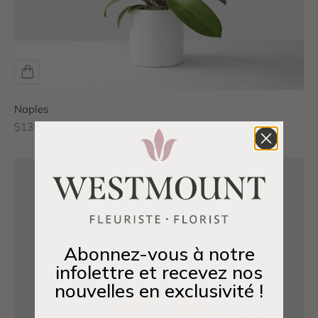
Naples
Prix de vente
$135.00 CAD
Abonnez-vous à notre
infolettre et recevez nos
nouvelles en exclusivité !