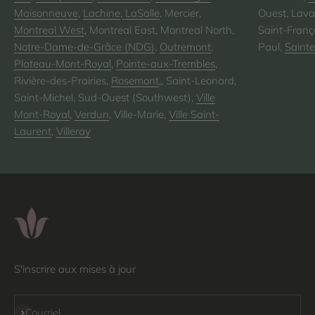
Maisonneuve
,
Lachine
,
LaSalle
, Mercier,
Ouest, Lava
Montreal West
, Montreal East, Montreal North,
Saint-Franço
Notre-Dame-de-Grâce (NDG)
,
Outremont
,
Paul,
Saint
Plateau-Mont-Royal
,
Pointe-aux-Trembles
,
Rivière-des-Prairies,
Rosemont
,, Saint-Leonard,
Saint-Michel, Sud-Ouest (Southwest),
Ville
Mont-Royal
,
Verdun
, Ville-Marie,
Ville Saint-
Laurent
,
Villeray
S'inscrire aux mises à jour
S'inscrire
Courriel