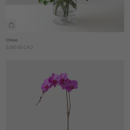
Chloe
Prix de vente
$180.00 CAD