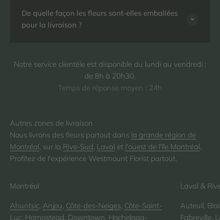
De quelle façon les fleurs sont-elles emballées
pour la livraison ?
Notre service clientèle est disponible du lundi au vendredi :
de 8h à 20h30.
Temps de réponse moyen : 24h
Nous livrons des fleurs partout dans
la grande région de
Montréal
, sur la
Rive-Sud
,
Laval
et
l'ouest de l'île Montréal
.
Profitez de l'expérience Westmount Florist partout.
Montréal
Laval & Riv
Ahuntsic
,
Anjou
,
Côte-des-Neiges
,
Côte-Saint-
Auteuil, Bla
Luc
,
Hampstead
,
Downtown
,
Hochelaga-
Fabreville,
L