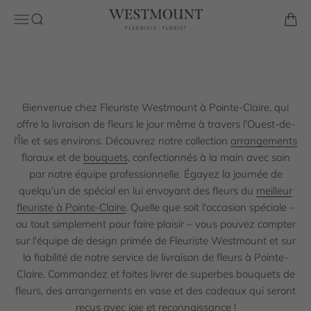
Livraison de fleurs le jour même à travers l’Ouest-de-l'île de
Passer au contenu
Westmount Florist
Ouvrir la navigation
Ouvrir la recherche
Voir l
Montréal et ses environs. Commande facile en ligne ou en
magasin.
Magasinez la collection
Bienvenue chez Fleuriste Westmount à Pointe-Claire, qui
offre la livraison de fleurs le jour même à travers l'Ouest-de-
l'Île et ses environs. Découvrez notre collection
arrangements
floraux et de
bouquets
, confectionnés à la main avec soin
par notre équipe professionnelle. Égayez la journée de
quelqu’un de spécial en lui envoyant des fleurs du
meilleur
fleuriste à Pointe-Claire
. Quelle que soit l'occasion spéciale –
ou tout simplement pour faire plaisir – vous pouvez compter
sur l'équipe de design primée de Fleuriste Westmount et sur
la fiabilité de notre service de livraison de fleurs à Pointe-
Claire. Commandez et faites livrer de superbes bouquets de
fleurs, des arrangements en vase et des cadeaux qui seront
reçus avec joie et reconnaissance !