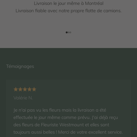
Livraison le jour même à Montréal
Livraison fiable avec notre propre flotte de camions.
Aller à l'élément 1
Aller à l'élément 2
Aller à l'élément 3
Valérie N.
Je n'ai pas vu les fleurs mais la livraison a été
effectuée le jour même comme prévu. J'ai déjà reçu
des fleurs de Fleuriste Westmount et elles sont
toujours aussi belles ! Merci de votre excellent service.