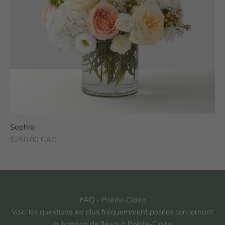
Sophia
Prix de vente
$250.00 CAD
FAQ - Pointe-Claire
Voici les questions les plus fréquemment posées concernant
la livraison de fleurs à Pointe-Claire.