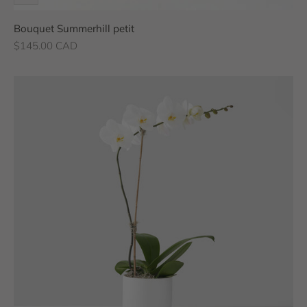
Bouquet Summerhill petit
Prix de vente
$145.00 CAD