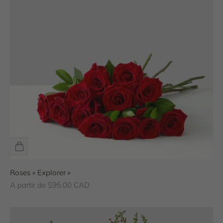
Roses « Explorer »
Prix de vente
A partir de $95.00 CAD