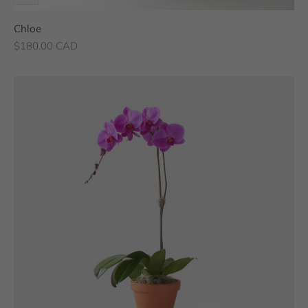
Chloe
Prix de vente
$180.00 CAD