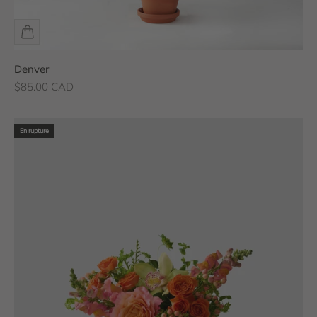
Denver
Prix de vente
$85.00 CAD
En rupture