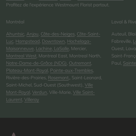
Profitez de l'expérience Westmount Florist partout.
Montréal
Laval & Riv
Ahuntsic
,
Anjou
,
Côte-des-Neiges
,
Côte-Saint-
Auteuil, Bla
Luc
,
Hampstead
,
Downtown
,
Hochelaga-
Fabreville,
L
Maisonneuve
,
Lachine
,
LaSalle
, Mercier,
Ouest, Lava
Montreal West
, Montreal East, Montreal North,
Saint-Franço
Notre-Dame-de-Grâce (NDG)
,
Outremont
,
Paul,
Saint
Plateau-Mont-Royal
,
Pointe-aux-Trembles
,
Rivière-des-Prairies,
Rosemont
,, Saint-Leonard,
Saint-Michel, Sud-Ouest (Southwest),
Ville
Mont-Royal
,
Verdun
, Ville-Marie,
Ville Saint-
Laurent
,
Villeray