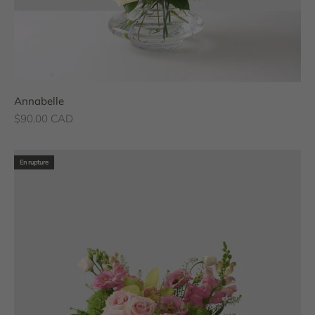
Annabelle
Prix de vente
$90.00 CAD
En rupture