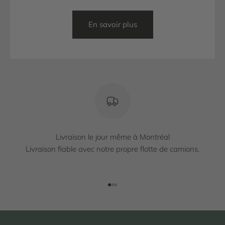
En savoir plus
Livraison le jour même à Montréal
Livraison fiable avec notre propre flotte de camions.
Aller à l'élément 1
Aller à l'élément 2
Aller à l'élément 3