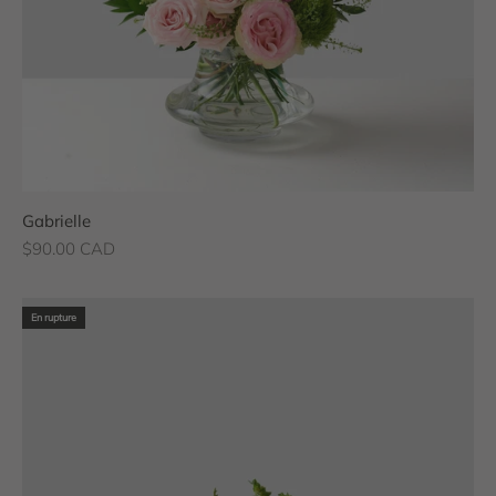
Gabrielle
Prix de vente
$90.00 CAD
En rupture