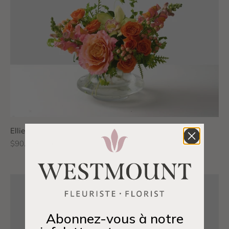
Ellie
Prix de vente
$90.00 CAD
Abonnez-vous à notre