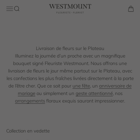
Découvrez comment Fleuriste Westmount se démarque sur
Passer au contenu
Westmount Florist
Ouvrir la navigation
Ouvrir la recherche
Voir l
le Plateau. Nous vous offrons notre passion à travers nos
conceptions florales exquises et notre service à la clientèle
exceptionnel, directement à votre porte avec notre
commande en ligne pratique et la livraison le jour même.
Livraison de fleurs sur le Plateau
Magasinez la collection
Illuminez la journée d’un proche avec un magnifique
bouquet signé Fleuriste Westmount. Nous offrons une
livraison de fleurs le jour même partout sur le Plateau, avec
les confections les plus fraîches livrées directement à la porte
de l’être cher. Que ce soit pour
une fête
, un
anniversaire de
mariage
ou simplement un
geste attentionné
, nos
arrangements
floraux exquis sauront impressionner.