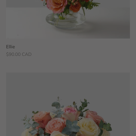
Ellie
Prix de vente
$90.00 CAD