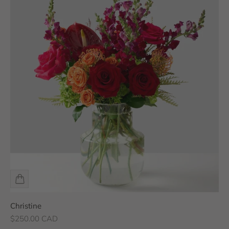
Christine
Prix de vente
$250.00 CAD