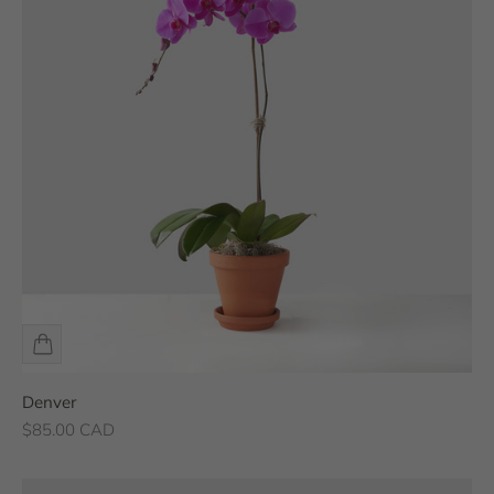
Denver
Prix de vente
$85.00 CAD