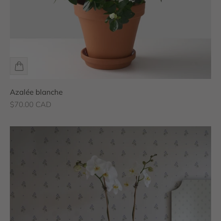
Azalée blanche
Prix de vente
$70.00 CAD