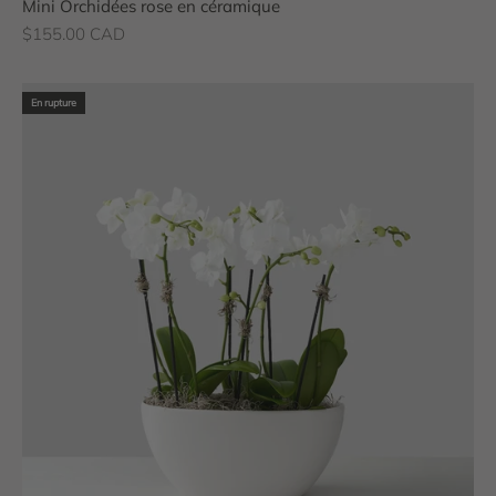
Mini Orchidées rose en céramique
Prix de vente
$155.00 CAD
En rupture