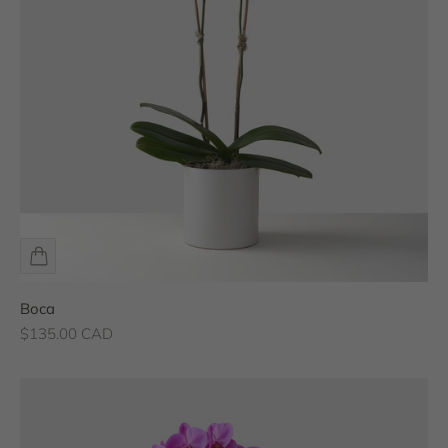
Boca
Prix de vente
$135.00 CAD