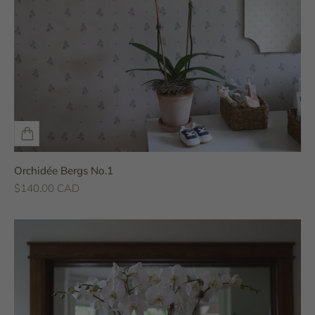
Orchidée Bergs No.1
Prix de vente
$140.00 CAD