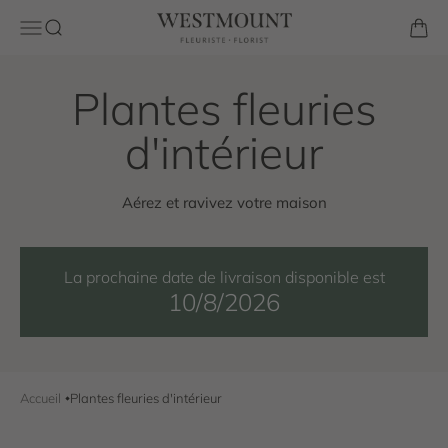
Passer au contenu
Westmount Florist
Ouvrir la navigation
Ouvrir la recherche
Voir l
Aérez et ravivez votre maison
La prochaine date de livraison disponible est
10/8/2026
Accueil
Plantes fleuries d'intérieur