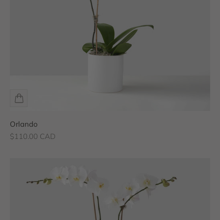
Orlando
Prix de vente
$110.00 CAD