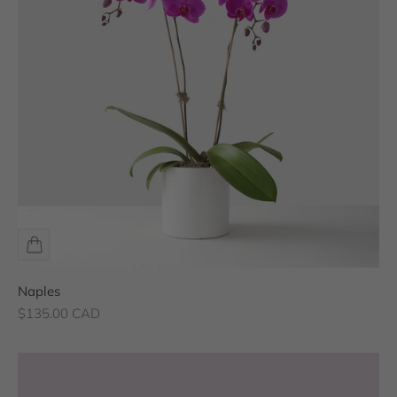
Naples
Prix de vente
$135.00 CAD