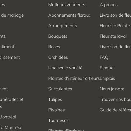
res
Meilleurs vendeurs
À propos
e de mariage
Abonnements floraux
Livraison de fle
Arrangements
Fleuriste Pointe
nts
Bouquets
Fleuriste laval
ntiments
Roses
Livraison de fle
blissement
Orchidées
FAQ
Une seule variété
Blogue
Plantes d'intérieur à fleurs
Emplois
ment
Succulentes
Nous joindre
unérailles et
Tulipes
Trouver nos bo
s
Pivoines
Guide de référen
Montréal
Tournesols
à Montréal
Plantes d'intérieur