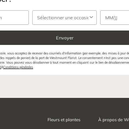
Occasion
Date
Envoyer
ire, vous acceptez de recevoir des courriels d'information (par exemple, des mises à jour
des rappels de panier) de la part de Westmount Florist. Le consentement n'est pas une cond
varie. Vous pouvez vous désabonner à tout moment en cliquant sur le lien de désabonnemen
é
&
Conditions générales
Fleurs et plantes
À propos de We