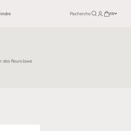
Ouvrir la recherche
indre
Recherche
Ouvrir le compte u
Voir le panier
FR
 des fleurs.lowe