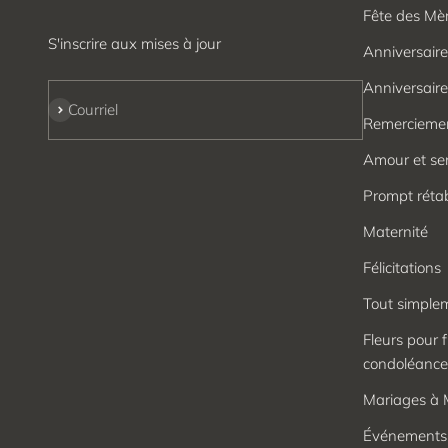
Fête des Mè
S'inscrire aux mises à jour
Anniversair
Anniversaire
S'inscrire
Courriel
Remercieme
Amour et se
Prompt réta
Maternité
Félicitations
Tout simple
Fleurs pour f
condoléance
Mariages à 
Événements 