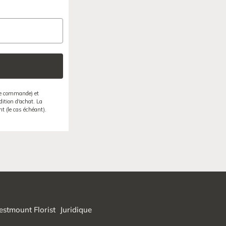
 de commande) et
ition d'achat. La
t (le cas échéant).
stmount Florist
Juridique