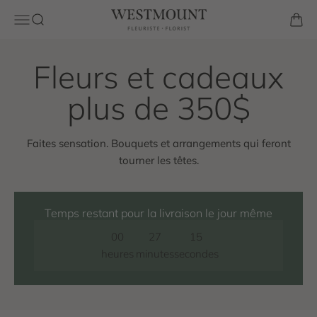
Passer au contenu
Westmount Florist
Ouvrir la navigation
Ouvrir la recherche
Voir l
Faites sensation. Bouquets et arrangements qui feront
tourner les têtes.
Temps restant pour la livraison le jour même
00
27
13
heures
minutes
secondes