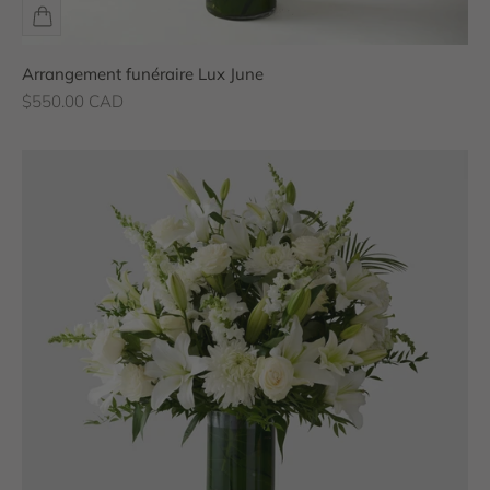
Arrangement funéraire Lux June
Prix de vente
$550.00 CAD