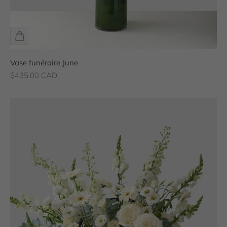
Vase funéraire June
Prix de vente
$435.00 CAD