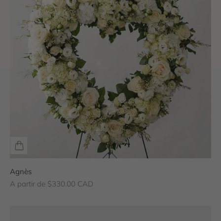
Agnès
Prix de vente
A partir de $330.00 CAD