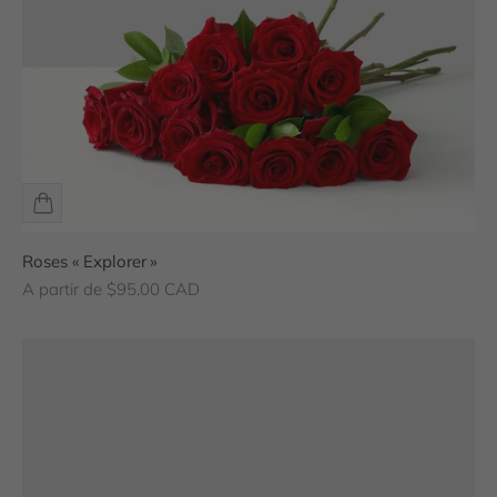
Roses « Explorer »
Prix de vente
A partir de $95.00 CAD