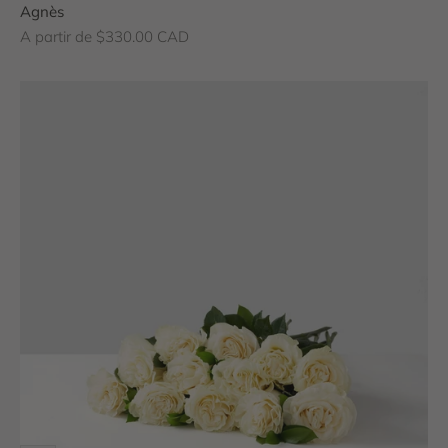
Agnès
Prix de vente
A partir de $330.00 CAD