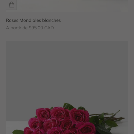
Roses Mondiales blanches
Prix de vente
A partir de $95.00 CAD