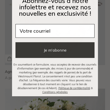
Abonnez-vous à notre
infolettre et recevez nos
nouvelles en exclusivité !
Email
Je m'abonne
En soumettant ce formulaire, vous acceptez de recevoir des courriels
d'information (par exemple, des mises à jour de commande) et
Agnès
marketing (par exemple, des rappels de panier) de la part de
Westmount Florist. Le consentement n'est pas une condition
Prix de vente
A partir de $330.00 CAD
d'achat. La fréquence des courriels varie. Vous pouvez vous
désabonner à tout moment en cliquant sur le lien de
désabonnement (le cas échéant).
Politique de confidentialité
&
Conditions générales