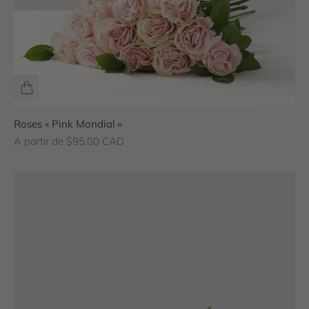
Roses « Pink Mondial »
Prix de vente
A partir de $95.00 CAD