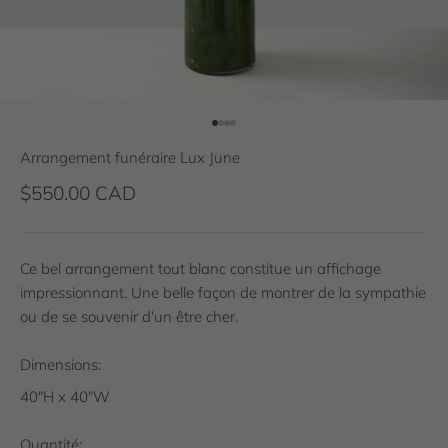
Aller à l'élément 1
Aller à l'élément 2
Aller à l'élément 3
Aller à l'élément 4
Arrangement funéraire Lux June
Prix de vente
$550.00 CAD
Ce bel arrangement tout blanc constitue un affichage
impressionnant. Une belle façon de montrer de la sympathie
ou de se souvenir d'un être cher.
Dimensions:
40"H x 40"W
Quantité: