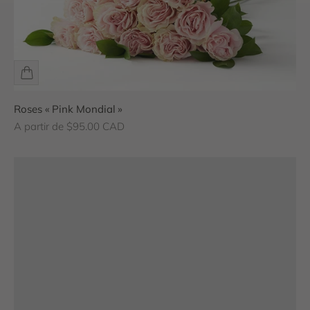
Roses « Pink Mondial »
Prix de vente
A partir de $95.00 CAD