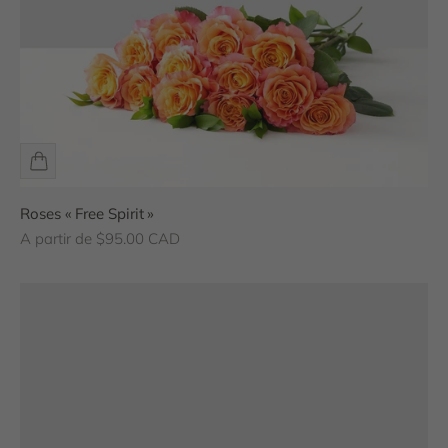
Roses « Free Spirit »
Prix de vente
A partir de $95.00 CAD