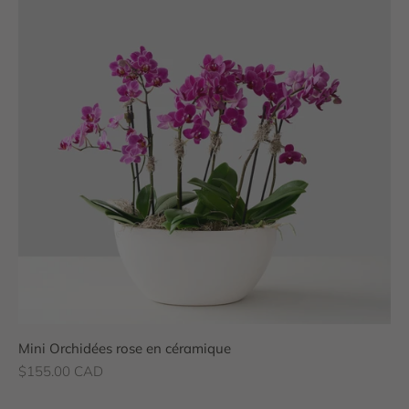
Mini Orchidées rose en céramique
Prix de vente
$155.00 CAD