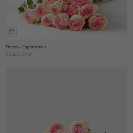
Roses « Esperance »
Prix de vente
$95.00 CAD