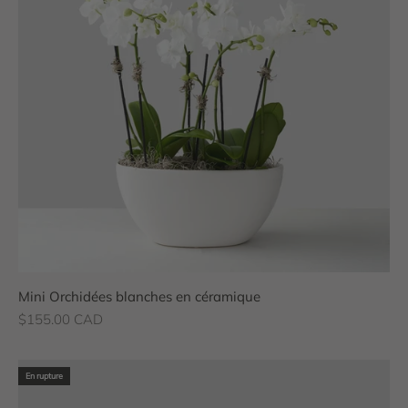
Mini Orchidées blanches en céramique
Prix de vente
$155.00 CAD
En rupture