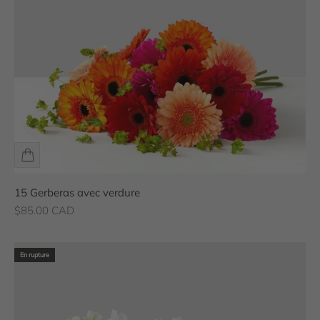
15 Gerberas avec verdure
Prix de vente
$85.00 CAD
En rupture