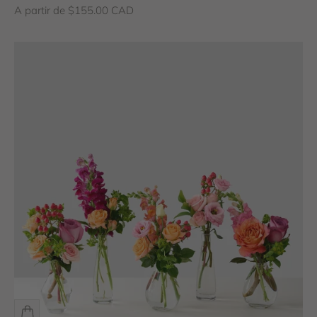
Prix de vente
A partir de $155.00 CAD