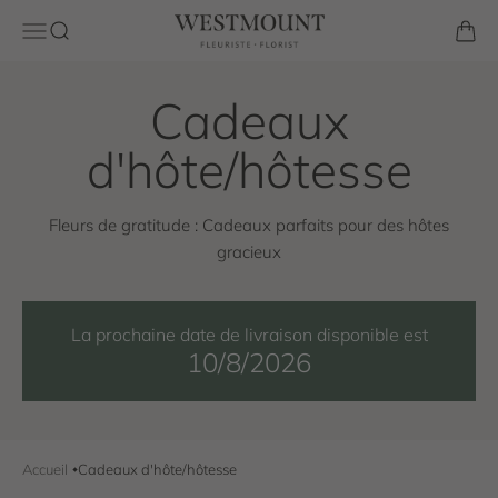
Passer au contenu
Westmount Florist
Ouvrir la navigation
Ouvrir la recherche
Voir l
Fleurs de gratitude : Cadeaux parfaits pour des hôtes
gracieux
La prochaine date de livraison disponible est
10/8/2026
Accueil
Cadeaux d'hôte/hôtesse