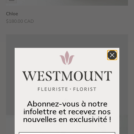
Chloe
Prix de vente
$180.00 CAD
Abonnez-vous à notre
infolettre et recevez nos
nouvelles en exclusivité !