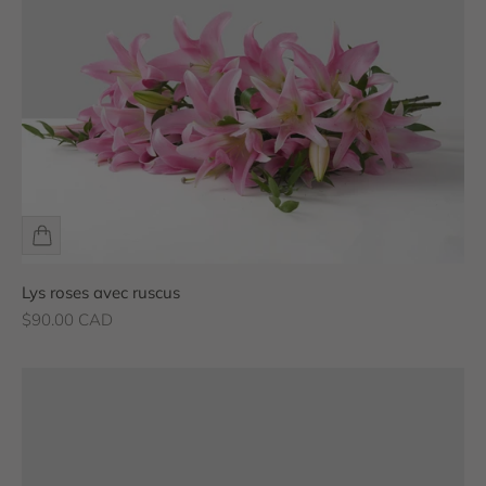
Lys roses avec ruscus
Prix de vente
$90.00 CAD