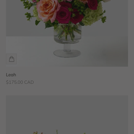
Leah
Prix de vente
$175.00 CAD