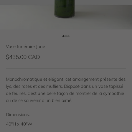
Aller à l'élément 1
Aller à l'élément 2
Aller à l'élément 3
Aller à l'élément 4
Vase funéraire June
Prix de vente
$435.00 CAD
Monochromatique et élégant, cet arrangement présente des
lys, des roses et des mufliers. Disposé dans un vase tapissé
de feuilles, c'est une belle façon de montrer de la sympathie
ou de se souvenir d'un bien aimé.
Dimensions:
40"H x 40"W