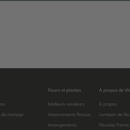
Fleurs et plantes
À propos de We
res
Meilleurs vendeurs
À propos
e de mariage
Abonnements floraux
Livraison de fle
Arrangements
Fleuriste Pointe