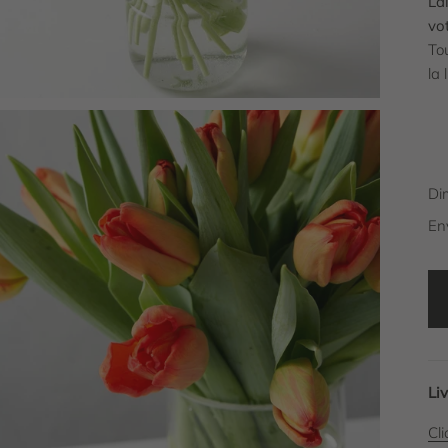
La
vo
To
la 
Di
En
Li
Cli