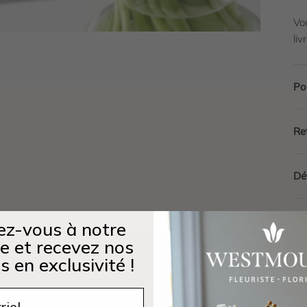
Vou
liv
Po
Re
Dét
z-vous à notre
re et recevez nos
s en exclusivité !
ux