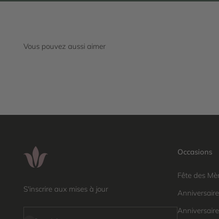
Occasions
Fête des Mè
S'inscrire aux mises à jour
Anniversair
Anniversaire