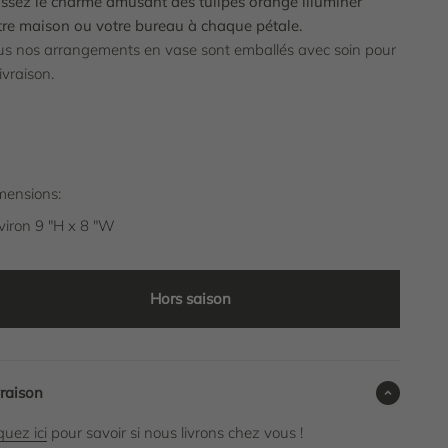
issez le charme amusant des tulipes orange illuminer
tre maison ou votre bureau à chaque pétale.
us nos arrangements en vase sont emballés avec soin pour
livraison.
mensions:
viron 9 "H x 8 "W
Hors saison
vraison
quez ici
pour savoir si nous livrons chez vous !