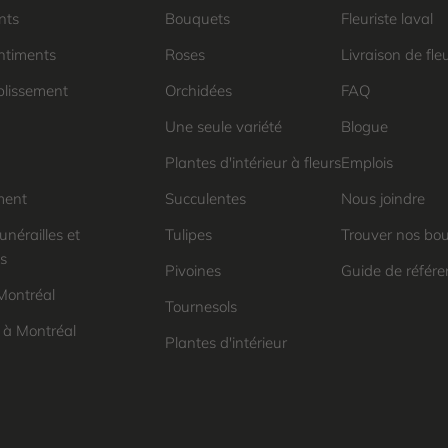
nts
Bouquets
Fleuriste laval
ntiments
Roses
Livraison de fle
blissement
Orchidées
FAQ
Une seule variété
Blogue
Plantes d'intérieur à fleurs
Emplois
ment
Succulentes
Nous joindre
unérailles et
Tulipes
Trouver nos bo
s
Pivoines
Guide de référen
Montréal
Tournesols
à Montréal
Plantes d'intérieur