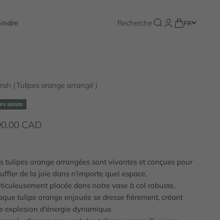
Ouvrir la recherche
indre
Recherche
Ouvrir le compte u
Voir le panier
FR
rah (Tulipes orange arrangé )
rs saison
ix de vente
90.00 CAD
s tulipes orange arrangées sont vivantes et conçues pour
uffler de la joie dans n'importe quel espace.
ticuleusement placée dans notre vase à col robuste,
aque tulipe orange enjouée se dresse fièrement, créant
e explosion d'énergie dynamique.