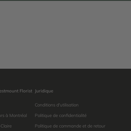
stmount Florist
Juridique
Conditions d'utilisation
urs à Montréal
Politique de confidentialité
-Claire
Politique de commande et de retour