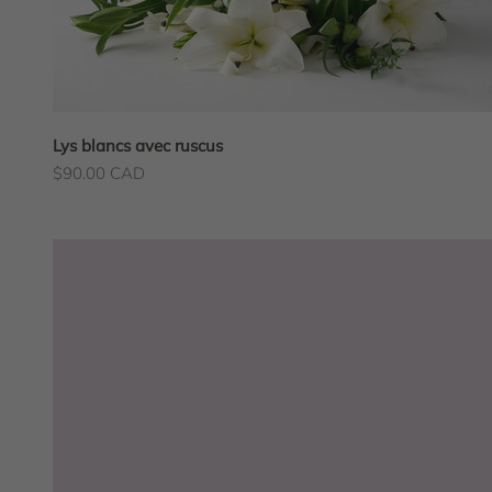
Lys blancs avec ruscus
Prix de vente
$90.00 CAD