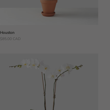
Houston
Prix de vente
$85.00 CAD