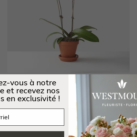
z-vous à notre
Detroit
re et recevez nos
Prix de vente
$110.00 CAD
s en exclusivité !