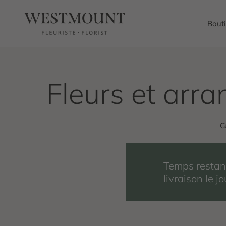
Passer au contenu
Westmount Florist
Bout
C
Temps restant
livraison le 