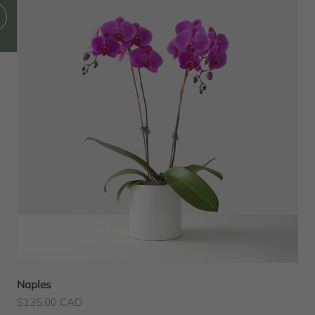
édent
Naples
Prix de vente
$135.00 CAD