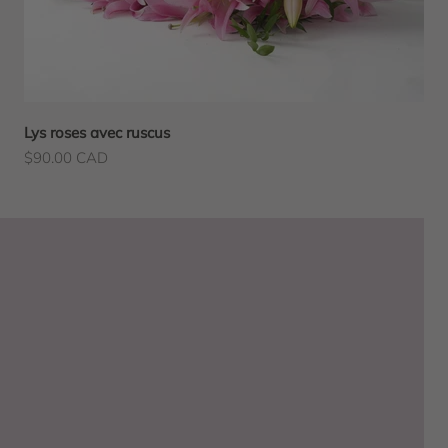
Lys roses avec ruscus
Prix de vente
$90.00 CAD