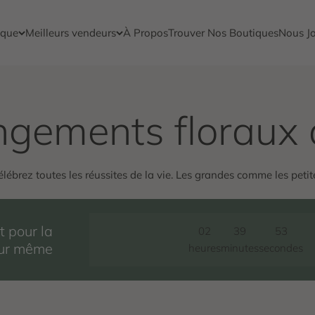
ique
Meilleurs vendeurs
À Propos
Trouver Nos Boutiques
Nous Jo
élébrez toutes les réussites de la vie. Les grandes comme les petit
 pour la
02
39
52
jour même
heures
minutes
secondes