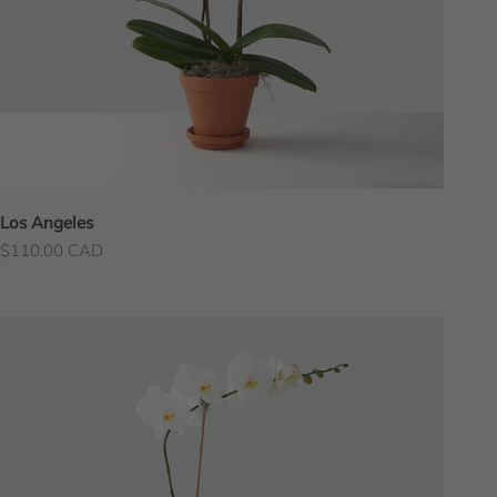
Los Angeles
Prix de vente
$110.00 CAD