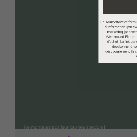
En soumettant ce formula
d'information (par e
marketing (par exemp
Westmount Florist. 
d'achat. La fréquen
désabonner à to
désabonnement (le c
Ne manquez pas leur journée spéciale !