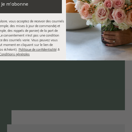
Je m'abonne
ire, vous acceptez de recevoir des courriels
xemple, des mises à jour de commande) et
le, des rappels de panier) de la part de
Le consentement n'est pas une condition
ce des courriels varie. Vous pouvez vous
ut moment en cliquant sur le lien de
as échéant).
Politique de confidentialité
&
Conditions générales