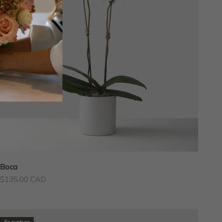
Boca
Prix de vente
$135.00 CAD