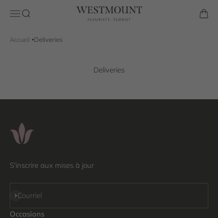
Passer au contenu
Westmount Florist
Ouvrir la navigation
Ouvrir la recherche
Voir l
Accueil
Deliveries
Deliveries
S'inscrire aux mises à jour
S'inscrire
Courriel
Occasions