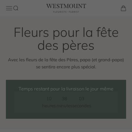
Passer au contenu
Westmount Florist
Ouvrir la navigation
Ouvrir la recherche
Voir l
Avec les fleurs de la fête des Pères, papa (et grand-papa)
se sentira encore plus spécial.
Temps restant pour la livraison le jour même
10
38
02
heures
minutes
secondes