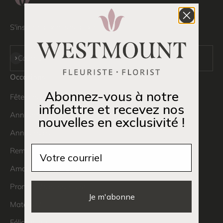
S'inscrire aux mises à jour
S'inscrire
Courriel
Occasions
Abonnez-vous à notre
Fête des Mères
infolettre et recevez nos
Anniversaire de mariage
nouvelles en exclusivité !
Anniversaire
Email
Remerciements
Amour et sentiments
Prompt rétablissement
Je m'abonne
Maternité
Félicitations