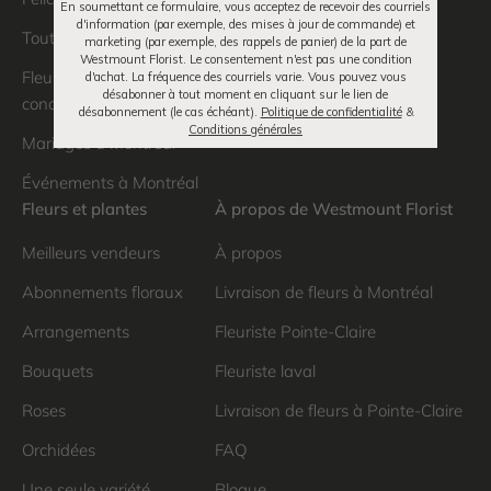
En soumettant ce formulaire, vous acceptez de recevoir des courriels
d'information (par exemple, des mises à jour de commande) et
Tout simplement
marketing (par exemple, des rappels de panier) de la part de
Westmount Florist. Le consentement n'est pas une condition
Fleurs pour funérailles et
d'achat. La fréquence des courriels varie. Vous pouvez vous
désabonner à tout moment en cliquant sur le lien de
condoléances
désabonnement (le cas échéant).
Politique de confidentialité
&
Conditions générales
Mariages à Montréal
Événements à Montréal
Fleurs et plantes
À propos de Westmount Florist
Meilleurs vendeurs
À propos
Abonnements floraux
Livraison de fleurs à Montréal
Arrangements
Fleuriste Pointe-Claire
Bouquets
Fleuriste laval
Roses
Livraison de fleurs à Pointe-Claire
Orchidées
FAQ
Une seule variété
Blogue