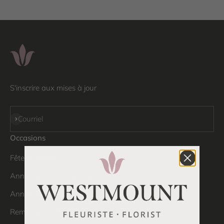
S'inscrire aux mises à jour
S'inscrire
Courriel
Occasions
Fête des Mères
Anniversaire de mariage
Anniversaire
Remerciements