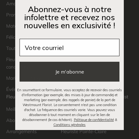
Amour et sentiments
Abonnez-vous à notre
Prompt rétablissement
infolettre et recevez nos
nouvelles en exclusivité !
Maternité
Félicitations
Email
Tout simplement
Fleurs pour funérailles et
condoléances
Je m'abonne
Mariages à Montréal
Événements à Montréal
En soumettant ce formulaire, vous acceptez de recevoir des courriels
d'information (par exemple, des mises à jour de commande) et
Fleurs et plantes
À propos de Westmount Florist
marketing (par exemple, des rappels de panier) de la part de
Westmount Florist. Le consentement n'est pas une condition
Meilleurs vendeurs
À propos
d'achat. La fréquence des courriels varie. Vous pouvez vous
désabonner à tout moment en cliquant sur le lien de
Abonnements floraux
Livraison de fleurs à Montréal
désabonnement (le cas échéant).
Politique de confidentialité
&
Conditions générales
Arrangements
Fleuriste Pointe-Claire