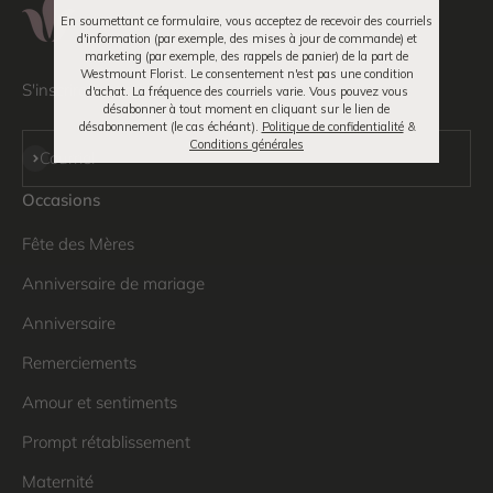
En soumettant ce formulaire, vous acceptez de recevoir des courriels
d'information (par exemple, des mises à jour de commande) et
marketing (par exemple, des rappels de panier) de la part de
Westmount Florist. Le consentement n'est pas une condition
S'inscrire aux mises à jour
d'achat. La fréquence des courriels varie. Vous pouvez vous
désabonner à tout moment en cliquant sur le lien de
désabonnement (le cas échéant).
Politique de confidentialité
&
Conditions générales
S'inscrire
Courriel
Occasions
Fête des Mères
Anniversaire de mariage
Anniversaire
Remerciements
Amour et sentiments
Prompt rétablissement
Maternité